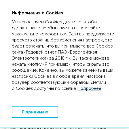
ГО 18
Информация о Cookies
Мы используем Cookies для того, чтобы
сделать ваше пребывание на нашем сайте
максимально комфортным. Если вы продолжаете
ВОЗНАГРАЖДЕНИЯ ЧЛЕНОВ
просмотр страниц без изменения настроек, это
ОРГАНОВ УПРАВЛЕНИЯ
будет означать, что вы принимаете все Cookies
сайта «Годовой отчет ПАО «Европейская
В соответствии с действующей в Компании Политикой
Электротехника» за 2018 г.». Вы также можете
по вознаграждениям и возмещению расходов
нажать кнопку «Я принимаю», чтобы скрыть это
(компенсаций) членов Совета директоров,
сообщение. Конечно, вы можете изменить ваши
исполнительных органов и иных ключевых руководящих
настройки Cookies в любое время, настроив
работников и Положением о вознаграждениях членов
браузер соответствующим образом. Детали
Совета директоров вознаграждение за выполнение
о Cookies доступны по ссылке
Подробнее
обязанностей членов Совета директоров
ПАО «Европейская Электротехника» выплачивается
Обществом только членам Совета директоров,
являющимся независимыми.
Я принимаю
Решение о выплате членам Совета директоров
вознаграждения принимается Общим собранием