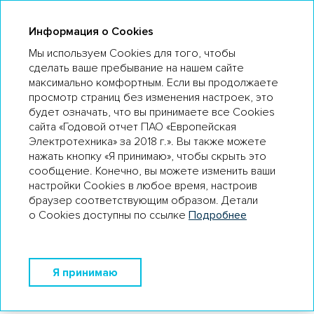
ГО 18
Информация о Cookies
Мы используем Cookies для того, чтобы
сделать ваше пребывание на нашем сайте
максимально комфортным. Если вы продолжаете
ПРИЛОЖЕНИЯ
просмотр страниц без изменения настроек, это
будет означать, что вы принимаете все Cookies
Аудиторское заключение независимого аудитора
сайта «Годовой отчет ПАО «Европейская
Финансовая отчетность
Электротехника» за 2018 г.». Вы также можете
нажать кнопку «Я принимаю», чтобы скрыть это
Использованные энергетические ресурсы
сообщение. Конечно, вы можете изменить ваши
Сделки Общества
настройки Cookies в любое время, настроив
браузер соответствующим образом. Детали
Отчет о соблюдении обществом принципов и
о Cookies доступны по ссылке
Подробнее
рекомендаций кодекса корпоративного управления
Контактная информация
Я принимаю